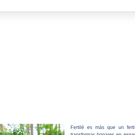
é: Cultivando F
des y Sosteni
Fertilé
es más que un fertil
transformar hogares en espac