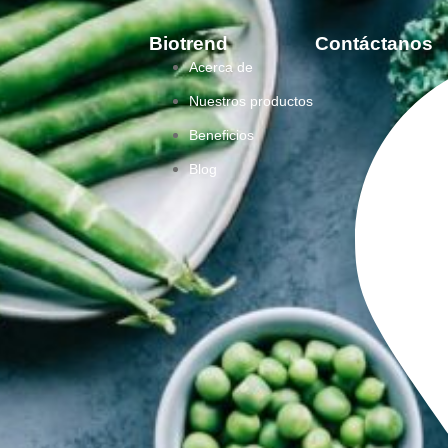
Biotrend
Contáctanos
Acerca de
Nuestros productos
Beneficios
Blog