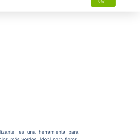
0
amilias
bles
izante, es una herramienta para
ios más verdes. Ideal para flores,