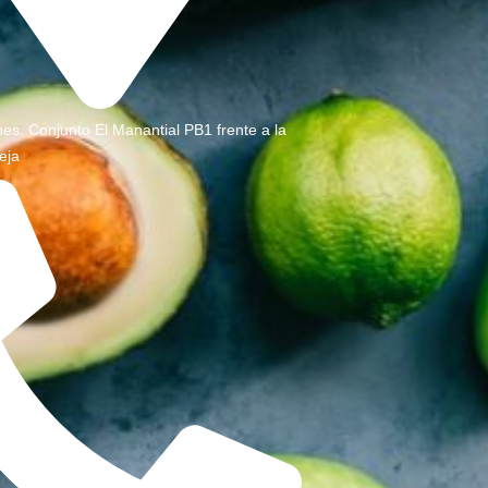
nes. Conjunto El Manantial PB1 frente a la
eja