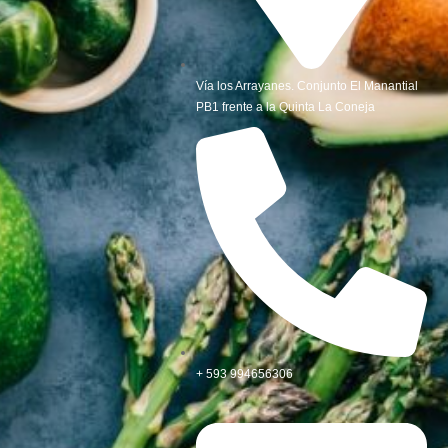
Vía los Arrayanes. Conjunto El Manantial
PB1 frente a la Quinta La Coneja
+ 593 994656306